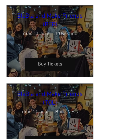
BlaBla and Make Friends
(BER)
mar. 11 août
L'Ovestino
Buy Tickets
BlaBla and Make Friends
(TOL)
mar. 11 août
Bouc Ness