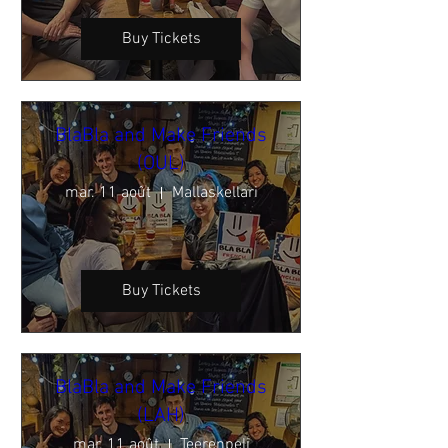
Buy Tickets
BlaBla and Make Friends
(OUL)
mar. 11 août
Mallaskellari
Buy Tickets
BlaBla and Make Friends
(LAH)
mar. 11 août
Teerenpeli