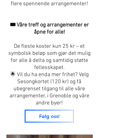
flere spennende arrangementer!
🎟️ Våre treff og arrangementer er
åpne for alle!
De fleste koster kun 25 kr – et
symbolsk beløp som gjør det mulig
for alle å delta og samtidig støtte
fellesskapet.
🌟 Vil du ha enda mer frihet? Velg
Sesongkortet (120 kr) og få
ubegrenset tilgang til alle våre
arrangementer, i Grenoble og våre
andre byer!
Følg oss!