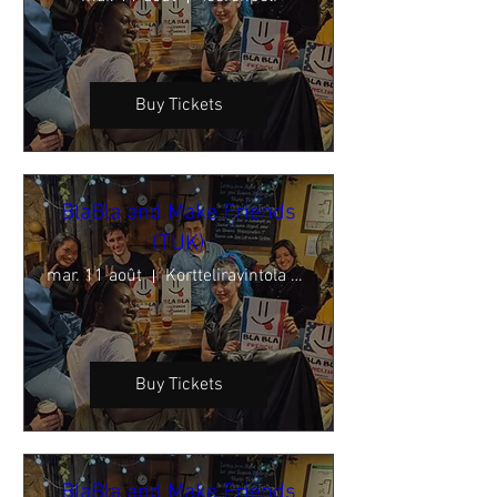
Buy Tickets
BlaBla and Make Friends
(TUK)
mar. 11 août
Kortteliravintola ARVO
Buy Tickets
BlaBla and Make Friends