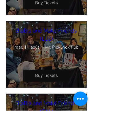
Buy Tickets
BlaBla and Make Friends
(LUZ)
mar. 11 août
Mr. Pickwick Pub
Buy Tickets
BlaBla and Make Friends
(GAL)
mar. 11 août
ØYA Bar Kafé Klub