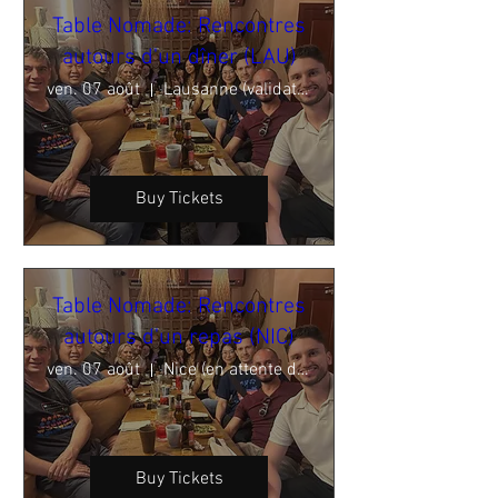
Table Nomade: Rencontres
autours d'un dîner (LAU)
ven. 07 août
Lausanne (validation en cours)
Buy Tickets
Table Nomade: Rencontres
autours d'un repas (NIC)
ven. 07 août
Nice (en attente de confirmation)
Buy Tickets