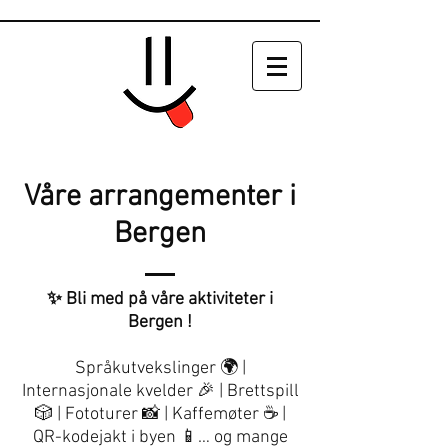
Våre arrangementer i
Bergen
✨ Bli med på våre aktiviteter i
Bergen !
Språkutvekslinger 🌍 |
Internasjonale kvelder 🎉 | Brettspill
🎲 | Fototurer 📸 | Kaffemøter ☕ |
QR-kodejakt i byen 📱… og mange