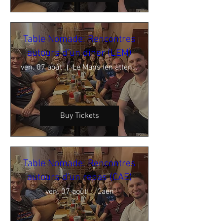
Table Nomade: Rencontres
autours d'un dîner (LEM)
ven. 07 août
Le Mans (en attente de validation)
Buy Tickets
Table Nomade: Rencontres
autours d'un repas (CAE)
ven. 07 août
Caen