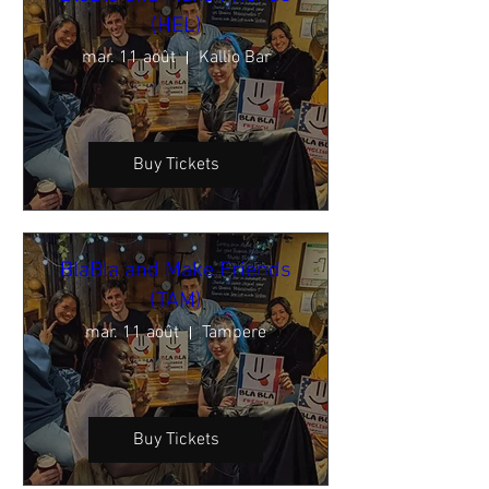
(HEL)
mar. 11 août
Kallio Bar
Buy Tickets
BlaBla and Make Friends
(TAM)
mar. 11 août
Tampere
Buy Tickets