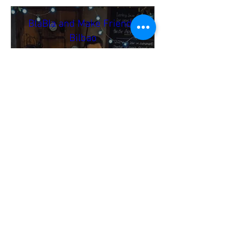
BlaBla and Make Friends
Bilbao
mer. 19 nov.
Covent Garden
🌍 BlaBla Language Exchange

Meet new people • Make 
international & local friends • 
Practice languages • Have fun 😉

→ It’s a mingle setup → no fixed 
language tables.

→ English & the local language 
are most common.

Online Payment & Registration are 
needed to participate.
Buy Tickets