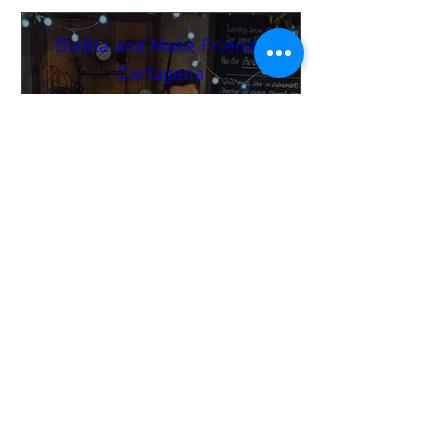
BlaBla and Make Friends
Cartagena
mer. 19 nov.
Vencedores Bar
🌍 BlaBla Language Exchange

Meet new people • Make 
international & local friends • 
Practice languages • Have fun 😉

→ It’s a mingle setup → no fixed 
language tables.

→ English & the local language 
are most common.

Online Payment & Registration are 
needed to participate.
Buy Tickets