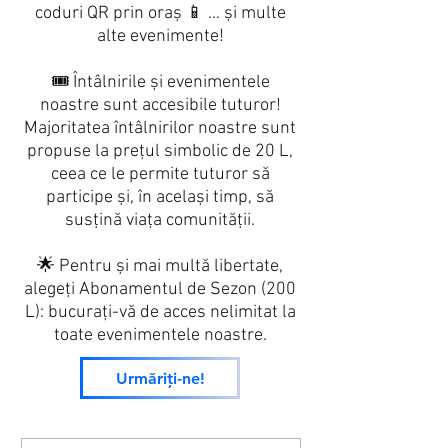
coduri QR prin oraș 📱 … și multe
alte evenimente!
🎟️ Întâlnirile și evenimentele
noastre sunt accesibile tuturor!
Majoritatea întâlnirilor noastre sunt
propuse la prețul simbolic de 20 L,
ceea ce le permite tuturor să
participe și, în același timp, să
susțină viața comunității.
🌟 Pentru și mai multă libertate,
alegeți Abonamentul de Sezon (200
L): bucurați-vă de acces nelimitat la
toate evenimentele noastre.
Urmăriți-ne!