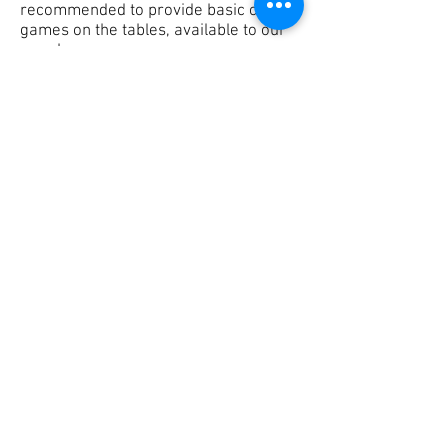
recommended to provide basic card
games on the tables, available to our
members.
3. Pour le bon développement des
événements, prendre des photos et
des vidéos est aussi important. S'il-
vous-plaît, prenez 10 minutes de votre
temps à parler avec les participants
pour qu'ils se sentent accueillis et en
profiter pour prendre des photos
et/ou vidéos. C'est important pour
vous comme pour nous.
3. For the proper development of
events, taking photos and videos is