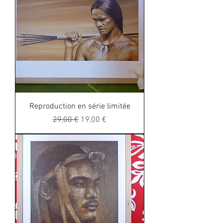
Reproduction en série limitée
Regular Price
Sale Price
29,00 €
19,00 €