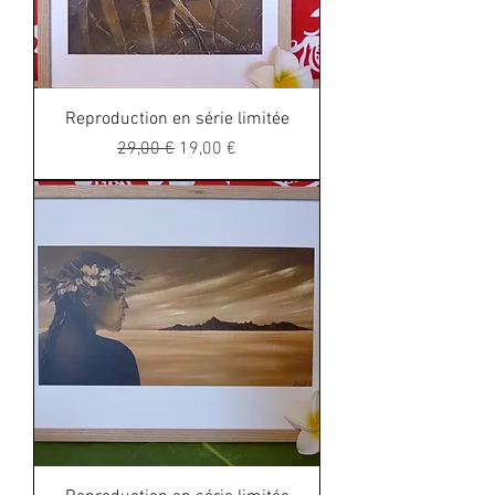
Reproduction en série limitée
Regular Price
Sale Price
29,00 €
19,00 €