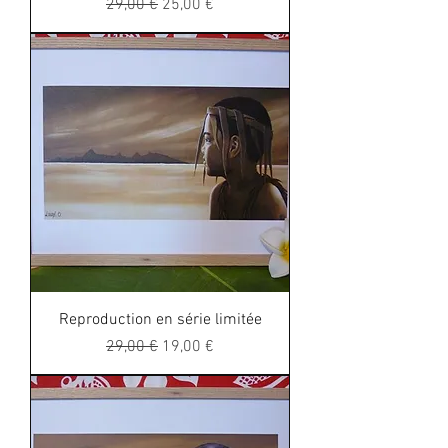
Regular Price
Sale Price
29,00 €
25,00 €
Reproduction en série limitée
Regular Price
Sale Price
29,00 €
19,00 €