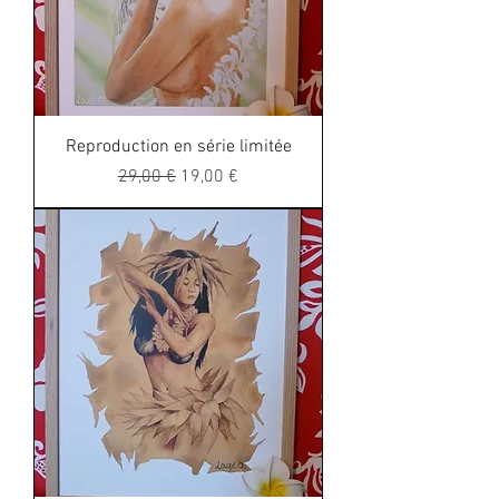
Reproduction en série limitée
Regular Price
Sale Price
29,00 €
19,00 €