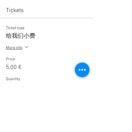
Tickets
Ticket type
给我们小费
More info
Price
5,00 €
Quantity
Ticket type
無料登録