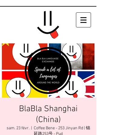
BlaBla Shanghai
(China)
sam. 23 févr.
  |  
Coffee Bene - 253 Jinyan Rd | 锦
延路253号 - Pud