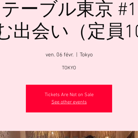
テーブル東京 #
む出会い（定員1
ven. 06 févr.
  |  
Tokyo
TOKYO
Tickets Are Not on Sale
See other events