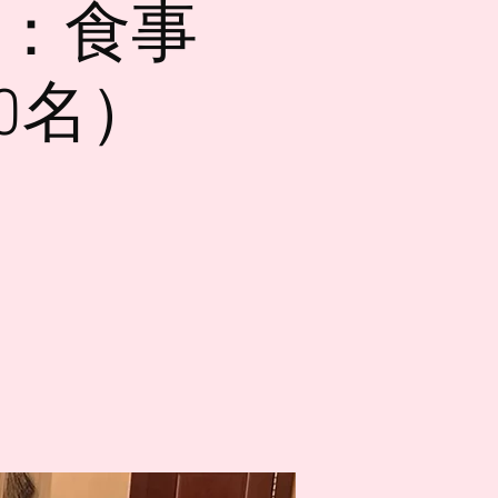
1：食事
0名）