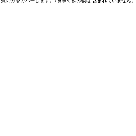
営費のみをカバーします。❗ 食事や飲み物は 
含まれていません
。