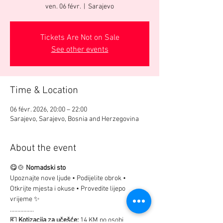
ven. 06 févr.
  |  
Sarajevo
Tickets Are Not on Sale
See other events
Time & Location
06 févr. 2026, 20:00 – 22:00
Sarajevo, Sarajevo, Bosnia and Herzegovina
About the event
😋🍲 
Nomadski sto
Upoznajte nove ljude • Podijelite obrok • 
Otkrijte mjesta i okuse • Provedite lijepo 
vrijeme ✨
................
💶 
Kotizacija za učešće:
 14 KM po osobi