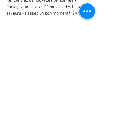
Rencontrez de nouvelles personnes • 
Partagez un repas • Découvrez des lieux et des 
saveurs • Passez un bon moment 🇫🇷✨
................
💶
 Frais de Participation: 7€ par personne
👉 Ces frais couvrent uniquement 
l’organisation de l’événement.
❗ 
La nourriture et les boissons ne sont PAS 
incluses et sont donc à la charge des 
participants. 
Show More
Share this event