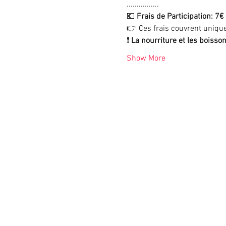
................
💶
 Frais de Participation: 7
👉 Ces frais couvrent unique
❗ 
La nourriture et les boisso
Show More