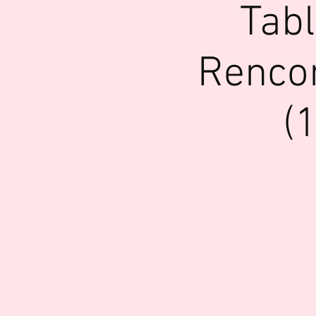
Tab
Rencon
(