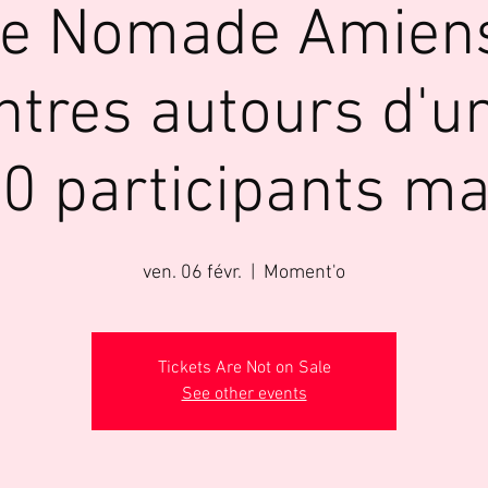
le Nomade Amiens
tres autours d'u
10 participants ma
ven. 06 févr.
  |  
Moment'o
Tickets Are Not on Sale
See other events