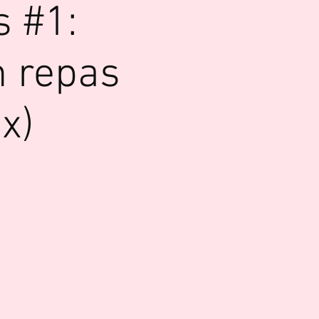
 #1:
n repas
x)