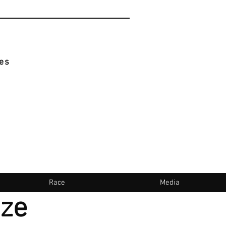
es
Race
Media
nze