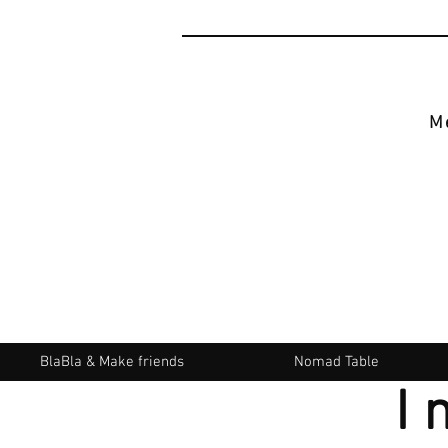
M
BlaBla & Make friends
Nomad Table
I 