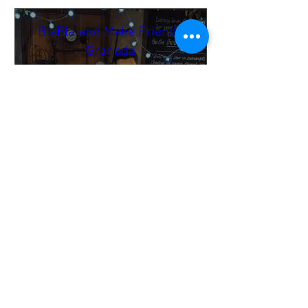
BlaBla and Make Friends
Granada
mer. 19 nov.
Hanalei Cocktail Bar
🌍 BlaBla Language Exchange

Meet new people • Make 
international & local friends • 
Practice languages • Have fun 😉

→ It’s a mingle setup → no fixed 
language tables.

→ English & the local language 
are most common.

Online Payment & Registration are 
needed to participate.
Buy Tickets