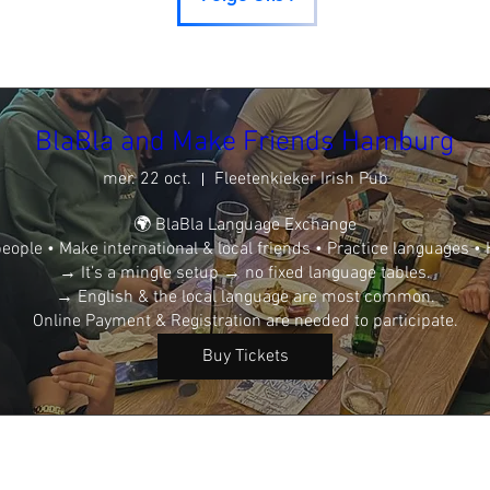
BlaBla and Make Friends Hamburg
mer. 22 oct.
Fleetenkieker Irish Pub
🌍 BlaBla Language Exchange

ople • Make international & local friends • Practice languages • 
→ It’s a mingle setup → no fixed language tables.

→ English & the local language are most common.

Online Payment & Registration are needed to participate.
Buy Tickets