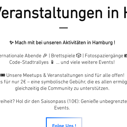
Veranstaltungen in
✨ Mach mit bei unseren Aktivitäten in Hamburg !
rnationale Abende 🎉 | Brettspiele 🎲 | Fotospaziergänge 
Code-Stadtrallyes 📱 … und viele weitere Events!
🎟️ Unsere Meetups & Veranstaltungen sind für alle offen!
es für nur 2€ – eine symbolische Gebühr, die es allen ermö
gleichzeitig die Community zu unterstützen.
reiheit? Hol dir den Saisonpass (10€): Genieße unbegrenzt
Events.
Folge Uns !