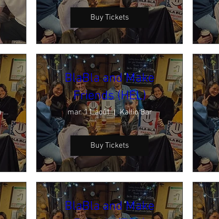
Buy Tickets
BlaBla and Make
Friends (HEL)
Kortteliravintola ARVO
mar. 11 août
Kallio Bar
Buy Tickets
BlaBla and Make