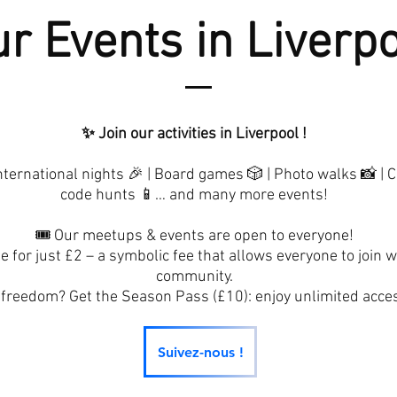
r Events in Liverp
✨ Join our activities in Liverpool !
ternational nights 🎉 | Board games 🎲 | Photo walks 📸 | 
code hunts 📱… and many more events!
🎟️ Our meetups & events are open to everyone!
e for just £2 – a symbolic fee that allows everyone to join 
community.
reedom? Get the Season Pass (£10): enjoy unlimited access
Suivez-nous !