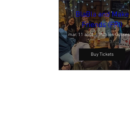
BlaBla and Make
Friends (FRI)
mar. 11 août
Buy Tickets