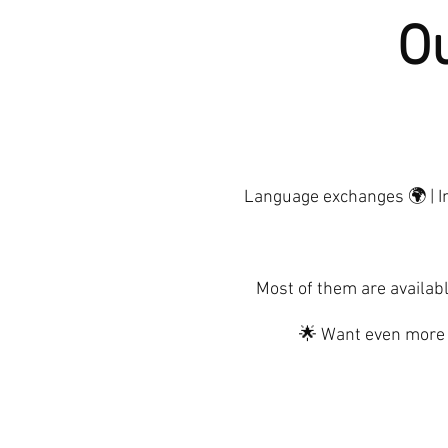
Ou
Language exchanges 🌍 | In
Most of them are availabl
🌟 Want even more f