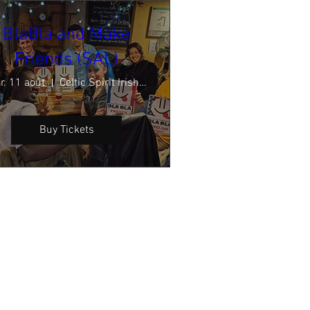
BlaBla and Make
Friends (SAL)
r. 11 août
Celtic Spirit Irish Pub
Buy Tickets