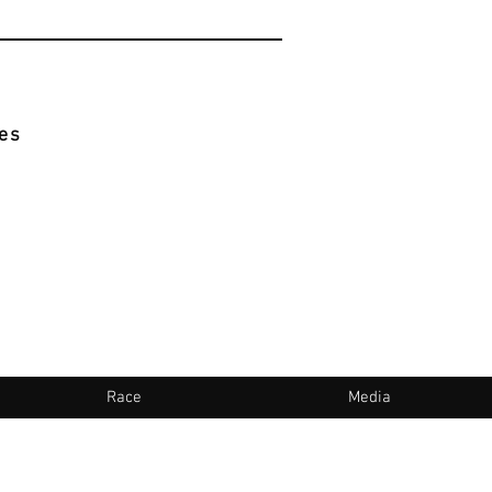
es
Race
Media