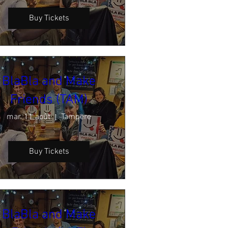
Buy Tickets
BlaBla and Make
Friends (TAM)
mar. 11 août
Tampere
Buy Tickets
BlaBla and Make