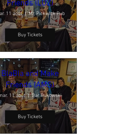
Friends (LUZ)
r. 11 août
Mr. Pickwick Pub
Buy Tickets
BlaBla and Make
Friends (AMS)
mar. 11 août
Bar Bukowski
Buy Tickets