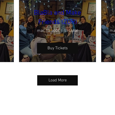
BlaBla and Make
Friends (ZUR)
Pub les Gosses du Québec
mar. 11 août
El Lokal
ma
Buy Tickets
Load More