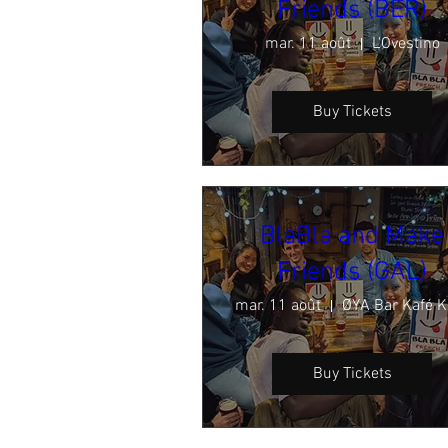
Friends (BER)
mar. 11 août
L'Ovestino
Buy Tickets
BlaBla and Make
Friends (GAL)
mar. 11 août
ØYA Bar Kafé K
Buy Tickets