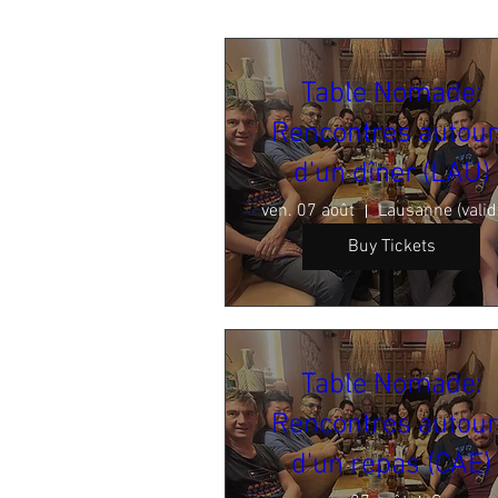
Table Nomade:
Rencontres autou
d'un dîner (LAU)
ven. 07 août
Buy Tickets
Table Nomade:
Rencontres autou
d'un repas (CAE)