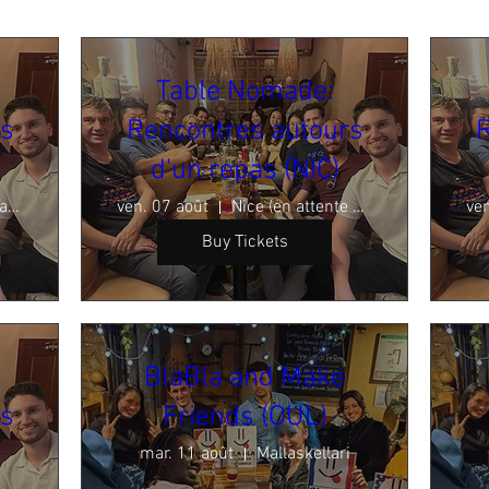
Table Nomade:
rs
Rencontres autours
R
d'un repas (NIC)
Lausanne (validation en cours)
ven. 07 août
Nice (en attente de confirmation)
ven
Buy Tickets
BlaBla and Make
rs
Friends (OUL)
mar. 11 août
Mallaskellari