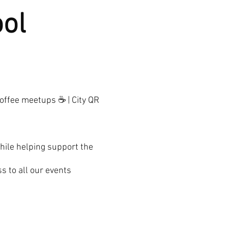
ool
Coffee meetups ☕ | City QR
while helping support the
 to all our events