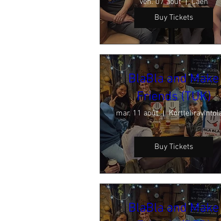
ven. 07 août
Caen
Buy Tickets
BlaBla and Make
Friends (TUK)
mar. 11 août
Buy Tickets
BlaBla and Make