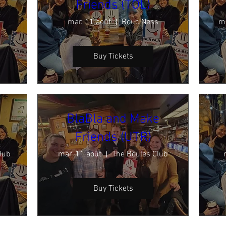
Friends (TOL)
mar. 11 août
Bouc Ness
ma
Buy Tickets
BlaBla and Make
Friends (UTR)
lub
mar. 11 août
The Boules Club
Buy Tickets