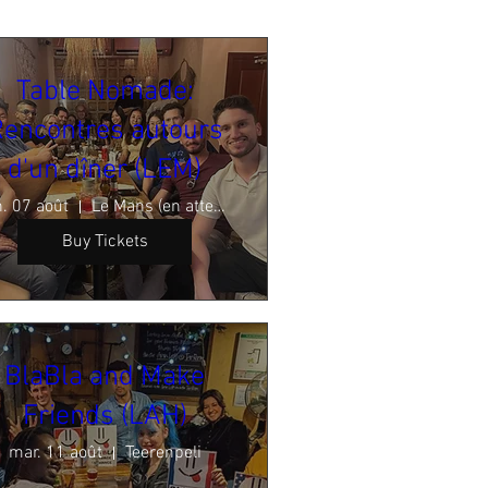
Table Nomade:
encontres autours
d'un dîner (LEM)
. 07 août
Le Mans (en attente de validation)
Buy Tickets
BlaBla and Make
Friends (LAH)
mar. 11 août
Teerenpeli