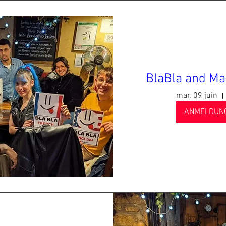
BlaBla and Ma
mar. 09 juin
ANMELDUN