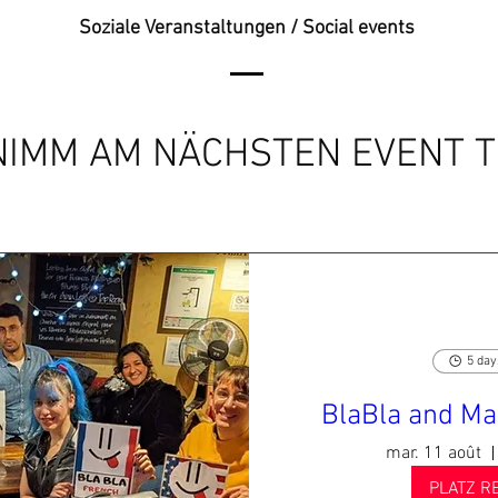
Soziale Veranstaltungen / Social events
 NIMM AM NÄCHSTEN EVENT T
5 day
BlaBla and Ma
mar. 11 août
PLATZ R