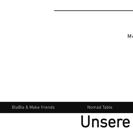
M
BlaBla & Make friends
Nomad Table
Unsere 