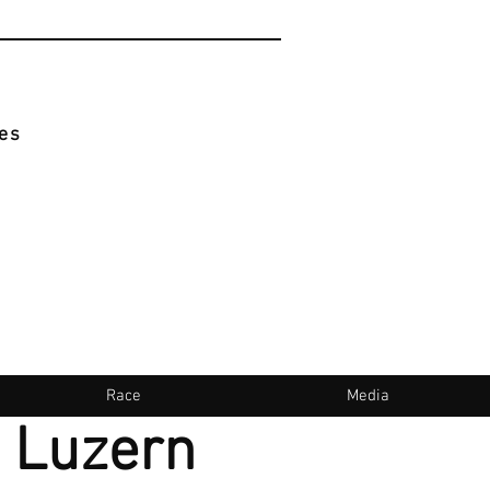
es
Race
Media
n Luzern