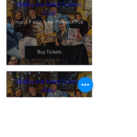
BlaBla and Make Friends
(LUZ)
mar. 11 août
Mr. Pickwick Pub
Buy Tickets
BlaBla and Make Friends
(GAL)
mar. 11 août
ØYA Bar Kafé Klub
Buy Tickets