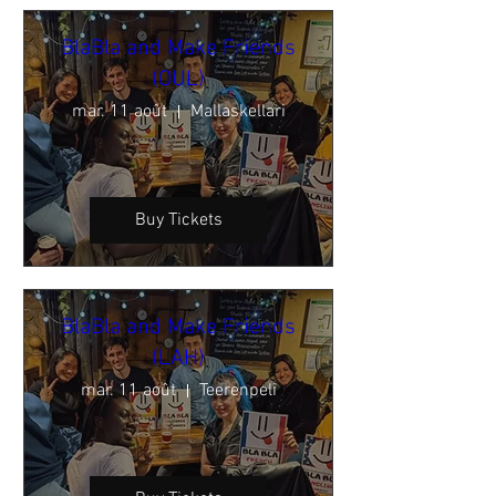
BlaBla and Make Friends
(OUL)
mar. 11 août
Mallaskellari
Buy Tickets
BlaBla and Make Friends
(LAH)
mar. 11 août
Teerenpeli