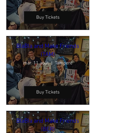
Buy Tickets
BlaBla and Make Friends
(TAM)
mar. 11 août
Tampere
Buy Tickets
BlaBla and Make Friends
(BER)