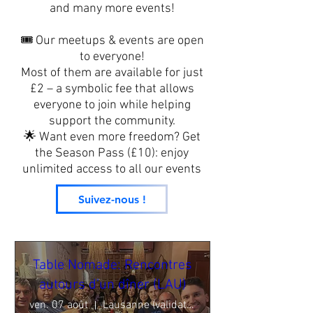
and many more events!
🎟️ Our meetups & events are open
to everyone!
Most of them are available for just
£2 – a symbolic fee that allows
everyone to join while helping
support the community.
🌟 Want even more freedom? Get
the Season Pass (£10): enjoy
unlimited access to all our events
Suivez-nous !
Table Nomade: Rencontres
autours d'un dîner (LAU)
ven. 07 août
Lausanne (validation en cours)