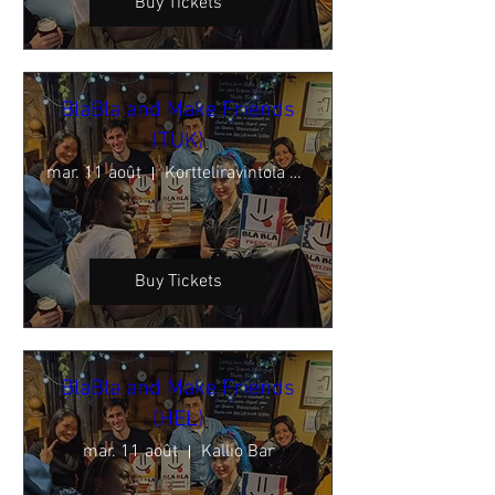
Buy Tickets
BlaBla and Make Friends
(TUK)
mar. 11 août
Kortteliravintola ARVO
Buy Tickets
BlaBla and Make Friends
(HEL)
mar. 11 août
Kallio Bar