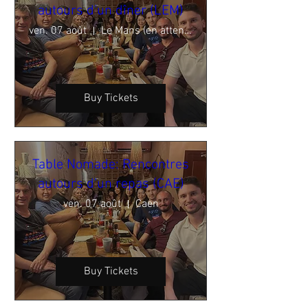
autours d'un dîner (LEM)
ven. 07 août
Le Mans (en attente de validation)
Buy Tickets
Table Nomade: Rencontres
autours d'un repas (CAE)
ven. 07 août
Caen
Buy Tickets