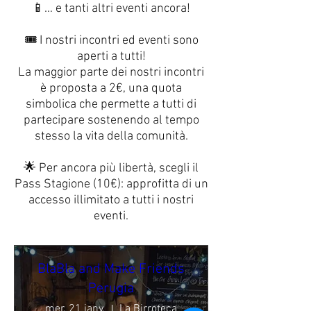
📱… e tanti altri eventi ancora!
🎟️ I nostri incontri ed eventi sono
aperti a tutti!
La maggior parte dei nostri incontri
è proposta a 2€, una quota
simbolica che permette a tutti di
partecipare sostenendo al tempo
stesso la vita della comunità.
🌟 Per ancora più libertà, scegli il
Pass Stagione (10€): approfitta di un
accesso illimitato a tutti i nostri
eventi.
BlaBla and Make Friends
Perugia
mer. 21 janv.
La Birroteca