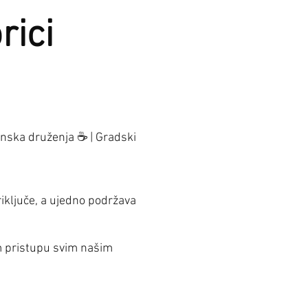
rici
anska druženja ☕ | Gradski
iključe, a ujedno podržava
om pristupu svim našim