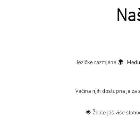
Naš
Jezičke razmjene 🌍 | Međun
Većina njih dostupna je za
🌟 Želite još više slo