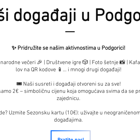
i događaji u Podgo
✨ Pridružite se našim aktivnostima u Podgorici!
arodne večeri 🎉 | Društvene igre 🎲 | Foto šetnje 📸 | Kaf
lov na QR kodove 📱… i mnogi drugi događaji!
🎟️ Naši susreti i događaji otvoreni su za sve!
 samo 2€ – simboličnu cijenu koja omogućava svima da se pr
zajednicu.
bode? Uzmite Sezonsku kartu (10€): uživajte u neograničen
događajima.
Pratite nas!