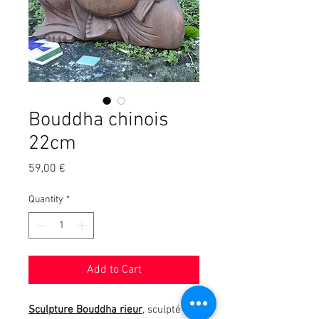
Bouddha chinois
22cm
Price
59,00 €
Quantity
*
Add to Cart
Sculpture Bouddha
rieur
, sculpté