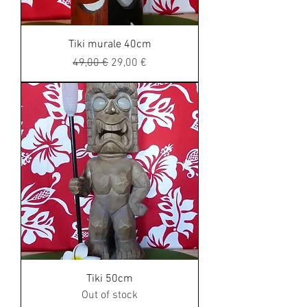
Tiki murale 40cm
Regular Price
Sale Price
49,00 €
29,00 €
Tiki 50cm
Out of stock