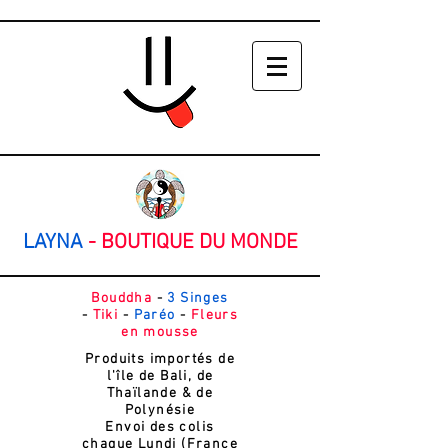
LAYNA
-
BOUTIQUE DU MONDE
Bouddha
-
3 Singes
-
Tiki
-
Paréo
-
Fleurs
en mousse
Produits importés de
l'île de Bali, de
Thaïlande & de
Polynésie
Envoi des colis
chaque Lundi (France