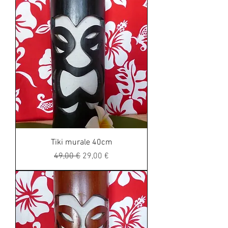
Tiki murale 40cm
Regular Price
Sale Price
49,00 €
29,00 €