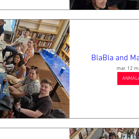
BlaBla and Ma
mar. 12 m
ANMÄL