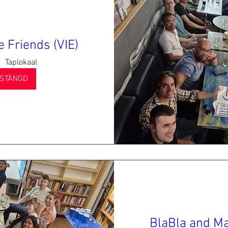
 Friends (VIE)
Taplokaal
STÄNGD
BlaBla and Ma