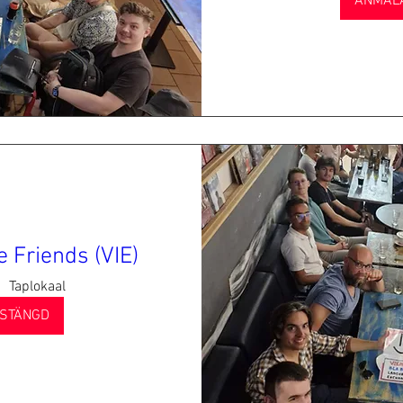
ANMÄL
 Friends (VIE)
Taplokaal
STÄNGD