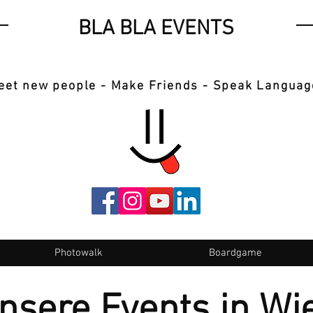
BLA BLA EVENTS
eet new people - Make Friends - Speak Languag
Photowalk
Boardgame
nsere Events in Wi