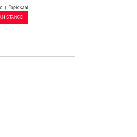
r.
Taplokaal
AN STÄNGD