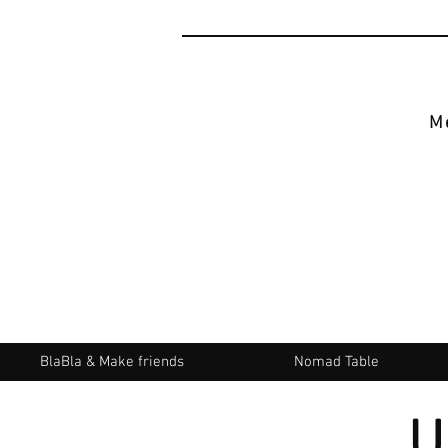
M
BlaBla & Make friends
Nomad Table
U