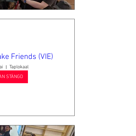
ke Friends (VIE)
ai
Taplokaal
AN STÄNGD