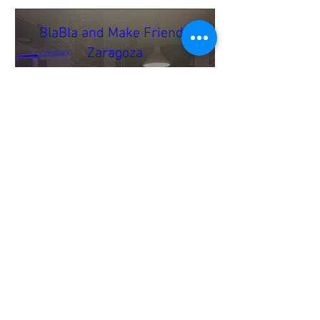
BlaBla and Make Friends
Zaragoza
jeu. 23 oct.
Bull McCabe's Irish Pub
🌍 BlaBla Language Exchange

Meet new people • Make 
international & local friends • 
Practice languages • Have fun 😉

→ It’s a mingle setup → no fixed 
language tables.

→ English & the local language 
are most common.

Online Payment & Registration are 
needed to participate.
Buy Tickets