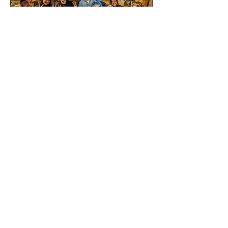
BlaBla and Make Friends
(ZUR)
mar. 07 avr.
More info
ANMELDUNGEN GESCHLOS
Load More