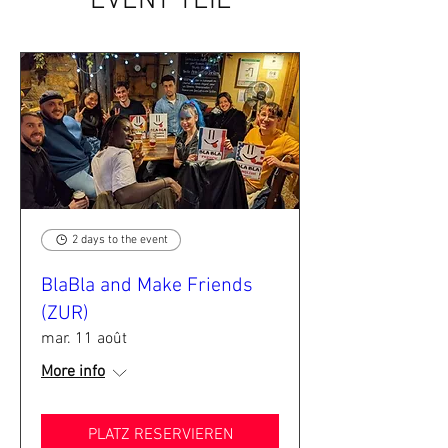
EVENT TEIL
2 days to the event
BlaBla and Make Friends
(ZUR)
mar. 11 août
More info
PLATZ RESERVIEREN