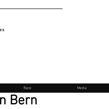
es
Race
Media
in Bern