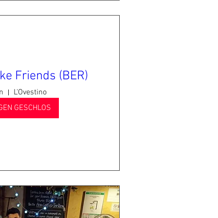
ke Friends (BER)
in
L'Ovestino
GEN GESCHLOS