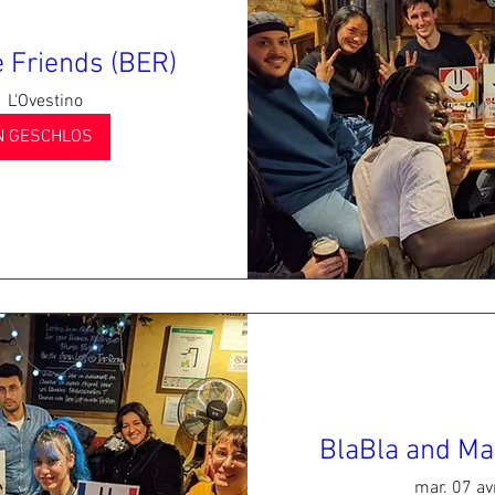
 Friends (BER)
L'Ovestino
 GESCHLOS
BlaBla and Ma
mar. 07 avr