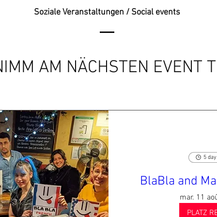
Soziale Veranstaltungen / Social events
 NIMM AM NÄCHSTEN EVENT T
5 day
BlaBla and Ma
mar. 11 ao
PLATZ R