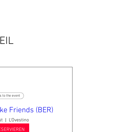
EIL
s to the event
ke Friends (BER)
ût
L'Ovestino
ESERVIEREN