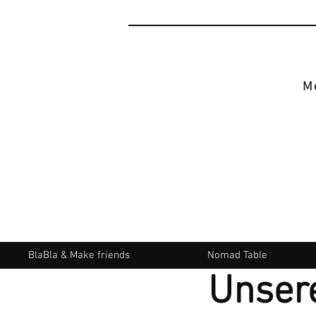
M
BlaBla & Make friends
Nomad Table
Unsere