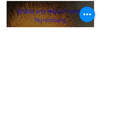
BlaBla and Make Friends
Nuremberg
mer. 29 oct.
The King's Arms
🌍 BlaBla Language Exchange

Meet new people • Make 
international & local friends • 
Practice languages • Have fun 😉

→ It’s a mingle setup → no fixed 
language tables.

→ English & the local language 
are most common.

Online Payment & Registration are 
needed to participate.
Buy Tickets